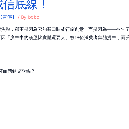
誠信底線！
【宣傳】
/ By
bobo
體焦點，卻不是因為它的新口味或行銷創意，而是因為——被告
因「廣告中的漢堡比實體還要大」被19位消費者集體提告，而
符而感到被欺騙？