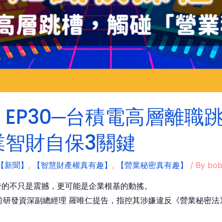
EP30─台積電高層離職
業智財自保3關鍵
【新聞】
,
【智慧財產權真有趣】
,
【營業秘密真有趣】
/ By
bo
發的不只是震撼，更可能是企業根基的動搖。
積電正式對前研發資深副總經理 羅唯仁提告，指控其涉嫌違反《營業秘