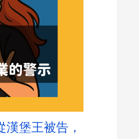
從漢堡王被告，