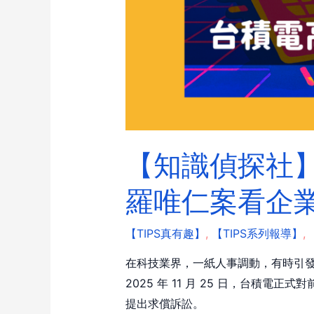
【知識偵探社】
羅唯仁案看企
【TIPS真有趣】
,
【TIPS系列報導】
,
在科技業界，一紙人事調動，有時引
2025 年 11 月 25 日，台
提出求償訴訟。