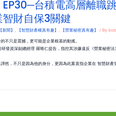
EP30─台積電高層離職
業智財自保3關鍵
【新聞】
,
【智慧財產權真有趣】
,
【營業秘密真有趣】
/ By
bo
發的不只是震撼，更可能是企業根基的動搖。
積電正式對前研發資深副總經理 羅唯仁提告，指控其涉嫌違反《營業秘
譁然，不只是因為他的身分，更因為此案直指企業在 智慧財產