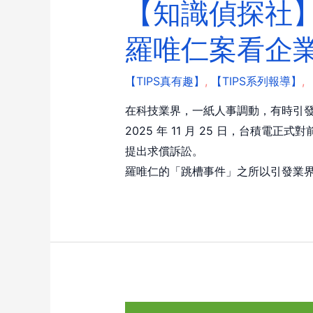
【知識偵探社】
羅唯仁案看企
【TIPS真有趣】
,
【TIPS系列報導】
,
在科技業界，一紙人事調動，有時引
2025 年 11 月 25 日，台
提出求償訴訟。
羅唯仁的「跳槽事件」之所以引發業界