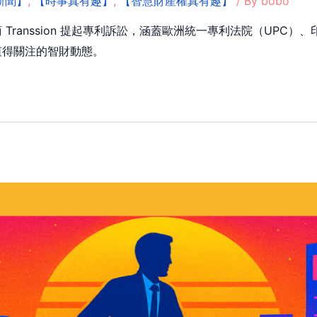
新聞】
,
【時事真有趣】
,
【智慧財產權真有趣】
/ By
bobo
Transsion 提起專利訴訟，涵蓋歐洲統一專利法院（UPC
值得關注的智財動態。