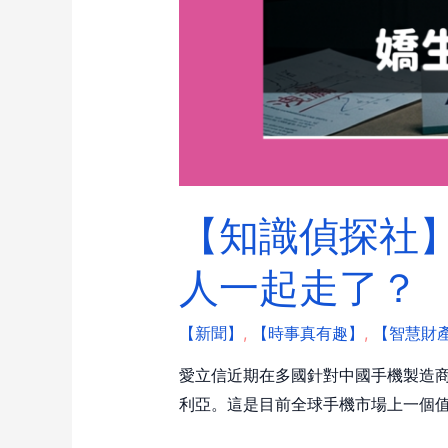
【知識偵探社】
人一起走了？
【新聞】
,
【時事真有趣】
,
【智慧財
愛立信近期在多國針對中國手機製造商 
利亞。這是目前全球手機市場上一個