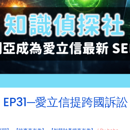
P31─愛立信提跨國訴訟，T