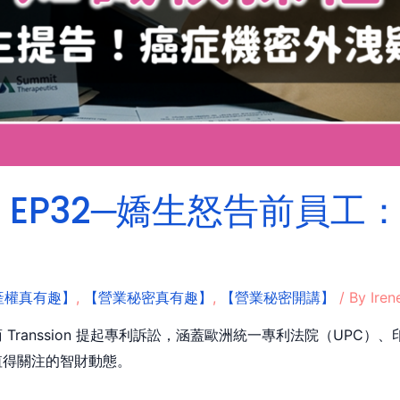
EP32─嬌生怒告前員工
產權真有趣】
,
【營業秘密真有趣】
,
【營業秘密開講】
/ By
Iren
Transsion 提起專利訴訟，涵蓋歐洲統一專利法院（UPC
值得關注的智財動態。