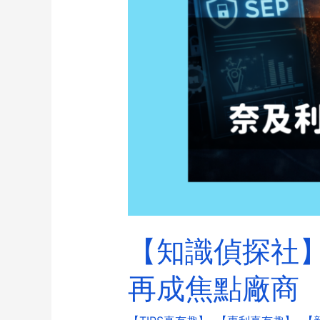
【知識偵探社】E
再成焦點廠商