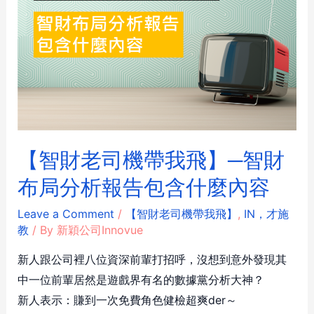
【智財老司機帶我飛】─智財
布局分析報告包含什麼內容
Leave a Comment
/
【智財老司機帶我飛】
,
IN，才施
教
/ By
新穎公司Innovue
新人跟公司裡八位資深前輩打招呼，沒想到意外發現其
中一位前輩居然是遊戲界有名的數據黨分析大神？
新人表示：賺到一次免費角色健檢超爽der～