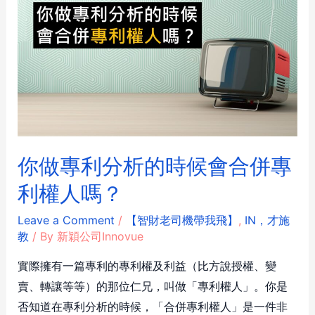
你做專利分析的時候會合併專
利權人嗎？
Leave a Comment
/
【智財老司機帶我飛】
,
IN，才施
教
/ By
新穎公司Innovue
實際擁有一篇專利的專利權及利益（比方說授權、變
賣、轉讓等等）的那位仁兄，叫做「專利權人」。你是
否知道在專利分析的時候，「合併專利權人」是一件非