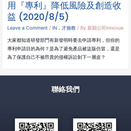
用『專利』降低風險及創造收
益 (2020/8/5)
Leave a Comment
/
IN，才施教
/ By
新穎公司Innovue
大家都知道研發部門有新發明時要去申請專利，但你的
專利申請目的為何？是為了避免產品被盜版仿冒，還是
為了保護自己不被昂貴的侵權訴訟剝下一層皮？
聯絡我們