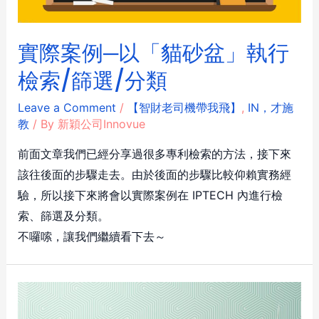
實際案例─以「貓砂盆」執行
檢索/篩選/分類
Leave a Comment
/
【智財老司機帶我飛】
,
IN，才施
教
/ By
新穎公司Innovue
前面文章我們已經分享過很多專利檢索的方法，接下來
該往後面的步驟走去。由於後面的步驟比較仰賴實務經
驗，所以接下來將會以實際案例在 IPTECH 內進行檢
索、篩選及分類。
不囉嗦，讓我們繼續看下去～