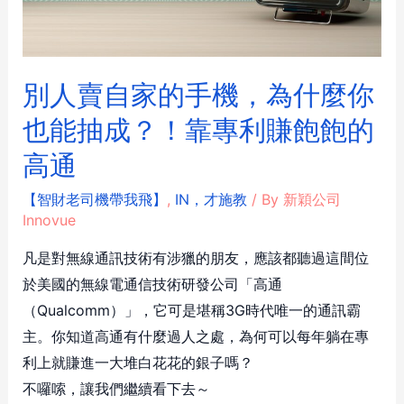
別人賣自家的手機，為什麼你
也能抽成？！靠專利賺飽飽的
高通
【智財老司機帶我飛】
,
IN，才施教
/ By
新穎公司
Innovue
凡是對無線通訊技術有涉獵的朋友，應該都聽過這間位
於美國的無線電通信技術研發公司「高通
（Qualcomm）」，它可是堪稱3G時代唯一的通訊霸
主。你知道高通有什麼過人之處，為何可以每年躺在專
利上就賺進一大堆白花花的銀子嗎？
不囉嗦，讓我們繼續看下去～