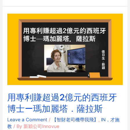
用專利賺超過2億元的西班牙
博士—瑪加麗塔．薩拉斯
Leave a Comment
/
【智財老司機帶我飛】
,
IN，才施
教
/ By
新穎公司Innovue