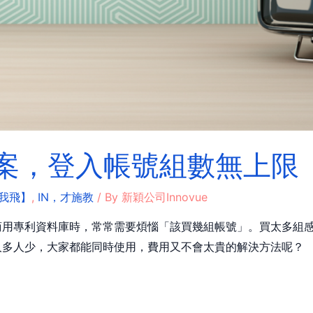
約方案，登入帳號組數無上限
我飛】
,
IN，才施教
/ By
新穎公司Innovue
商用專利資料庫時，常常需要煩惱「該買幾組帳號」。買太多組
人多人少，大家都能同時使用，費用又不會太貴的解決方法呢？