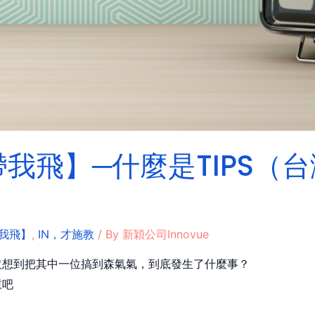
我飛】─什麼是TIPS（
我飛】
,
IN，才施教
/ By
新穎公司Innovue
沒想到把其中一位搞到森氣氣，到底發生了什麼事？
重吧