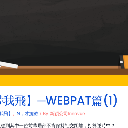
飛】─WEBPAT篇(1)
我飛】
,
IN，才施教
/ By
新穎公司Innovue
沒想到其中一位前輩居然不肯保持社交距離，打算逆時中？