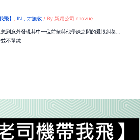
我飛】
,
IN，才施教
/ By
新穎公司Innovue
沒想到意外發現其中一位前輩與他學妹之間的愛恨糾葛…
情並不單純