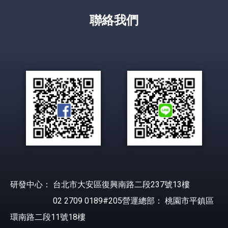
聯絡我們
研發中心： 台北市大安區復興南路二段237號13樓
02 2709 0189#205營運總部： 桃園市平鎮區
環南路二段11號18樓