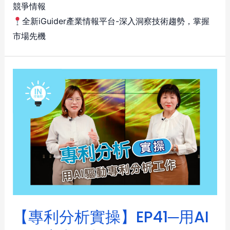
競爭情報
全新iGuider產業情報平台-深入洞察技術趨勢，掌握
市場先機
【專利分析實操】EP41─用AI