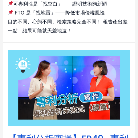
可專利性是「找空白」——證明技術夠新穎
FTO 是「找地雷」——降低市場侵權風險
目的不同、心態不同、檢索策略完全不同！ 報告產出差
一點，結果可能就天差地遠！