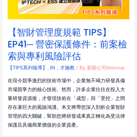
【智財管理度規範 TIPS】
EP41─ 營密保護條件：前案檢
索與專利風險評估
【TIPS系列報導】
,
IN，才施教
/ By
新穎公司Innovue
在現今競爭激烈的技術市場中，企業無不竭力研發具備
市場競爭力的核心技術。然而，許多企業往往在投入大
量研發資源後，才發現技術在「成型」與「受控」之間
存在著巨大的風險鴻溝。本文將帶您深入剖析企業智財
管理的四大關鍵，幫助您將研發成果真正轉化為受法律
保護且具備商業價值的企業資產。