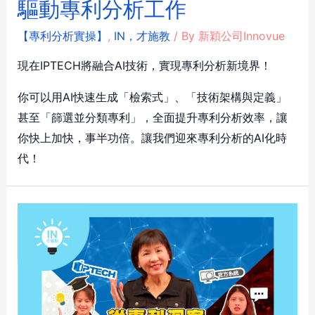
驅動專利分析工作
【專利分析實操】
,
IN，才施教
/ By
新穎公司Innovue
現在IPTECH將融合AI技術，實現專利分析新境界！
你可以用AI快速生成「檢索式」、「技術架構與定義」
甚至「篩選並分類專利」，全面提升專利分析效率，讓
你快上加快，事半功倍。讓我們迎來專利分析的AI化時
代！