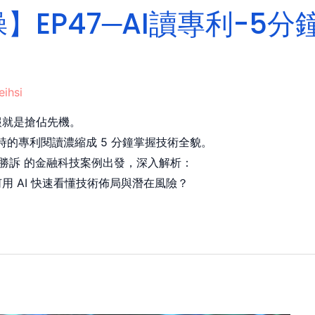
】EP47─AI讀專利-5
eihsi
報就是搶佔先機。
2 小時的專利閱讀濃縮成 5 分鐘掌握技術全貌。
美元勝訴 的金融科技案例出發，深入解析：
 AI 快速看懂技術佈局與潛在風險？