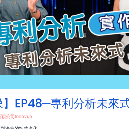
】EP48─專利分析未來
穎公司Innovue
索到決策的智慧進化