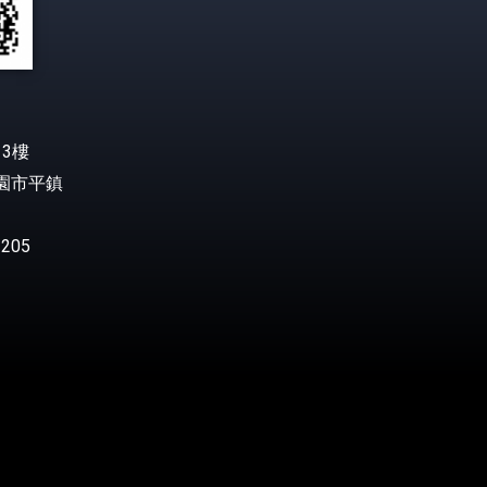
3樓
桃園市平鎮
205