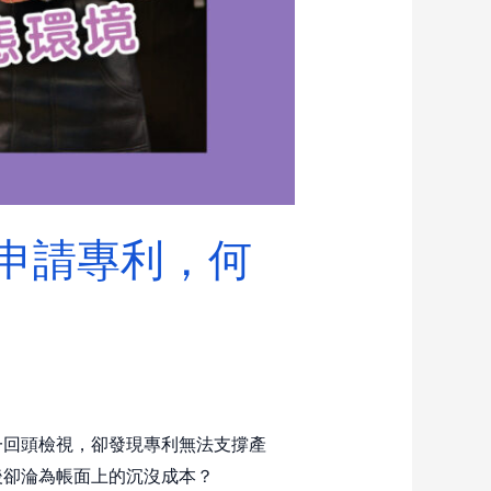
萬申請專利，何
一回頭檢視，卻發現專利無法支撐產
後卻淪為帳面上的沉沒成本？