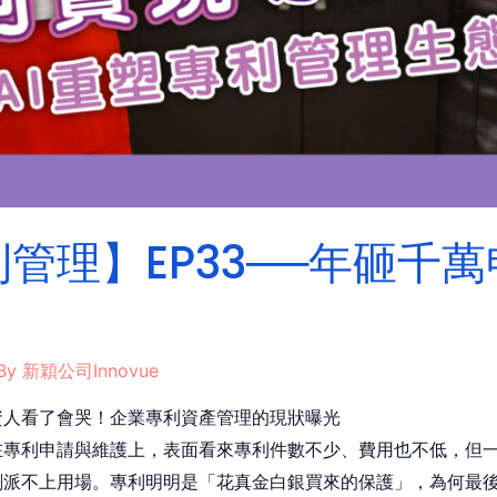
管理】EP33──年砸千
By
新穎公司Innovue
資人看了會哭！企業專利資產管理的現狀曝光
在專利申請與維護上，表面看來專利件數不少、費用也不低，但
刻派不上用場。專利明明是「花真金白銀買來的保護」，為何最