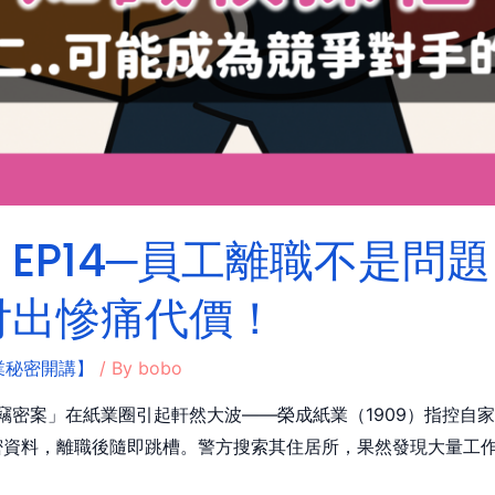
EP14─員工離職不是問
付出慘痛代價！
業秘密開講】
/ By
bobo
職竊密案」在紙業圈引起軒然大波——榮成紙業（1909）指控自
密資料，離職後隨即跳槽。警方搜索其住居所，果然發現大量工