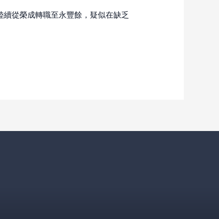
陸續從榮成轉職至永豐餘，疑似在缺乏