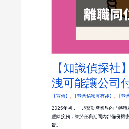
【知識偵探社】
洩可能讓公司
【宣傳】
,
【營業秘密真有趣】
,
【營
2025年初，一起驚動產業界的「轉
豐餘接觸，並於任職期間內部備份機
告。