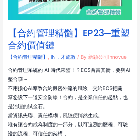
【合約管理精髓】EP23─重塑
合約價值鏈
【合約管理精髓】
,
IN，才施教
/ By
新穎公司Innovue
合約管理系統的 AI 時代來臨！？ECS首當其衝，要與AI
整合囉～
不用擔心AI導致合約機密外流的風險，交給ECS把關，
幫您設下一道安全防線！合約，是企業信任的起點，也
是治理的試金石。
當資訊失聯、責任模糊，風險便悄然生成。
唯有讓合約成為制度的一部分，以可追溯的歷程、可驗
證的流程、可信任的架構，