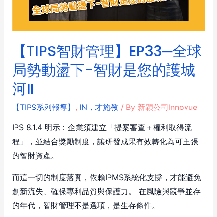
【TIPS智財管理】EP33─全球
局勢動盪下-智財是您的護城
河II
【TIPS系列報導】
,
IN，才施教
/ By
新穎公司Innovue
IPS 8.1.4 明示：企業須建立「提案審查＋權利取得流
程」，並結合獎勵制度，讓研發成果有效轉化為可主張
的智財資產。
而這一切的制度落實，依賴IPMS系統化支撐，才能避免
創新流失、確保專利品質與保護力。 在風險與競爭並存
的年代，智財管理不是選項，是生存條件。