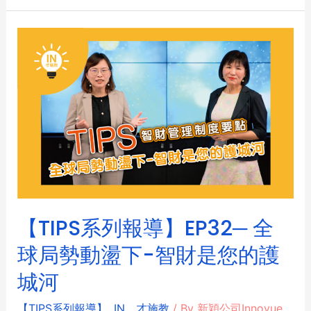
【TIPS系列報導】EP32─ 全
球局勢動盪下-智財是您的護
城河
【TIPS系列報導】
,
IN，才施教
/ By
新穎公司Innovue