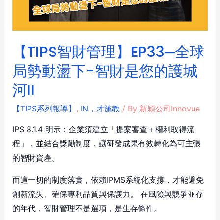
【TIPS智財管理】EP33─全球
局勢動盪下-智財是您的護城
河II
【TIPS系列報導】
,
IN，才施教
/ By
新穎公司Innovue
IPS 8.1.4 明示：企業須建立「提案審查＋權利取得流
程」，並結合獎勵制度，讓研發成果有效轉化為可主張
的智財資產。
而這一切的制度落實，依賴IPMS系統化支撐，才能避免
創新流失、確保專利品質與保護力。 在風險與競爭並存
的年代，智財管理不是選項，是生存條件。