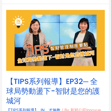
【TIPS系列報導】EP32─ 全
球局勢動盪下-智財是您的護
城河
【TIPS系列報導】
,
IN，才施教
/ By
新穎公司Innovue