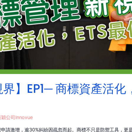
】EP1─ 商標資產活化，
穎公司Innovue
申請激增，逾30%糾紛因疏忽而起。商標不只是防禦工具，更