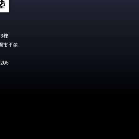
3樓
桃園市平鎮
205