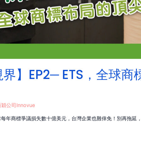
界】EP2─ ETS，全球
穎公司Innovue
每年商標爭議損失數十億美元，台灣企業也難倖免！別再拖延，現