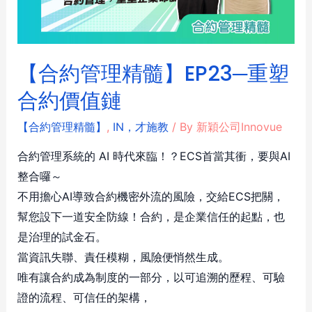
【合約管理精髓】EP23─重塑
合約價值鏈
【合約管理精髓】
,
IN，才施教
/ By
新穎公司Innovue
合約管理系統的 AI 時代來臨！？ECS首當其衝，要與AI
整合囉～
不用擔心AI導致合約機密外流的風險，交給ECS把關，
幫您設下一道安全防線！合約，是企業信任的起點，也
是治理的試金石。
當資訊失聯、責任模糊，風險便悄然生成。
唯有讓合約成為制度的一部分，以可追溯的歷程、可驗
證的流程、可信任的架構，