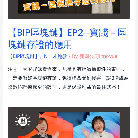
【BIP區塊鏈】EP2─實踐－區
塊鏈存證的應用
【BIP區塊鏈】
,
IN，才施教
/ By
新穎公司Innovue
注意！大家趕緊看過來，凡是具有經濟價值性的東西，
一定要做好區塊鏈存證，免得權益受到侵害。讓BIP成為
您數位證據保全的護盾，更是保障利益的最佳武器！