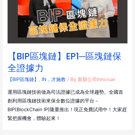
【BIP區塊鏈】EP1─區塊鏈保
全證據力
【BIP區塊鏈】
,
IN，才施教
/ By
新穎公司Innovue
運用區塊鏈技術做為司法證據已成為全球趨勢。全國首
創利用區塊鏈技術來保全數位證據的平台－
BIP(BlockChain IP)隆重推出！現正免費試用中！大家趕
緊把握機會，體驗起來！