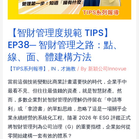
【智財管理度規範 TIPS】
EP38─ 智財管理之路：點、
線、面、體建構方法
【TIPS系列報導】
,
IN，才施教
/ By
新穎公司Innovue
當前這個技術變動比商業計畫還要快的時代，企業手中
最看不見、但往往最值錢的資產，就是智慧財產。然
而，多數企業對於智財管理的理解仍停留在「申請專
利」或「拿證書」的單點思維，忽略了這是一場關乎企
業永續經營的系統化工程。隨著 2026 年 ESG 評鑑正式
將智財管理列為公司治理（G）的重要指標，企業如何從
零開始建構一套有效的體系？