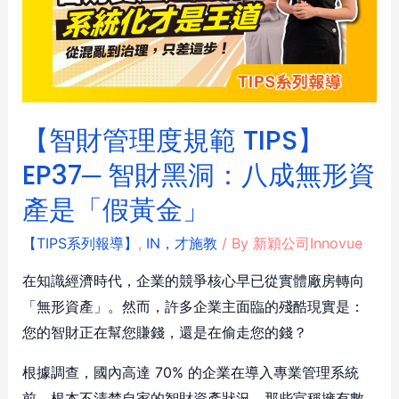
【智財管理度規範 TIPS】
EP37─ 智財黑洞：八成無形資
產是「假黃金」
【TIPS系列報導】
,
IN，才施教
/ By
新穎公司Innovue
在知識經濟時代，企業的競爭核心早已從實體廠房轉向
「無形資產」。然而，許多企業主面臨的殘酷現實是：
您的智財正在幫您賺錢，還是在偷走您的錢？
根據調查，國內高達 70% 的企業在導入專業管理系統
前，根本不清楚自家的智財資產狀況。那些宣稱擁有數