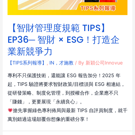
【智財管理度規範 TIPS】
EP36─ 智財 × ESG！打造企
業新競爭力
【TIPS系列報導】
,
IN，才施教
/ By
新穎公司Innovue
專利不只保護技術，還能讓 ESG 報告加分！2025 年
起，TIPS 驗證將要求智財政策/目標須與 ESG 相連結，
從研發策略、制度化管理，到授權合作，企業應不只
「賺錢」，更要展現「永續良心」。
搶先掌握綠色專利佈局與最新 TIPS 自評員制度，就千
萬別錯過這場顛覆你想像的重磅分享！