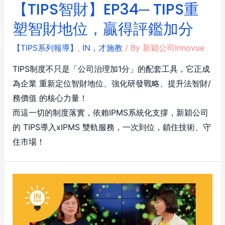
【TIPS智財】EP34─ TIPS重
塑智財地位，贏得評鑑加分
【TIPS系列報導】
,
IN，才施教
/ By
新穎公司Innovue
TIPS制度不只是「公司治理加1分」的配套工具，它正成
為企業 重新定位智財地位、強化研發戰略、提升法智財/
務價值 的核心力量！
而這一切的制度落實，依賴IPMS系統化支撐，新穎公司
的 TIPS導入xIPMS 雙軌服務，一次到位，鎖住技術、守
住市場！