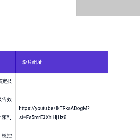
/02/分析系統slider-
影片網址
時搞定技
報告效
https://youtu.be/IkTRkaADogM?
分類到
si=Fs5mrE3XhiHj1lz8
，檢控