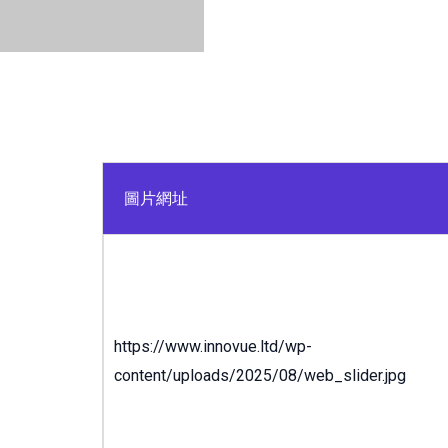
https://www.in
圖片網址
https://www.innovue.ltd/wp-
content/uploads/2025/08/web_slider.jpg