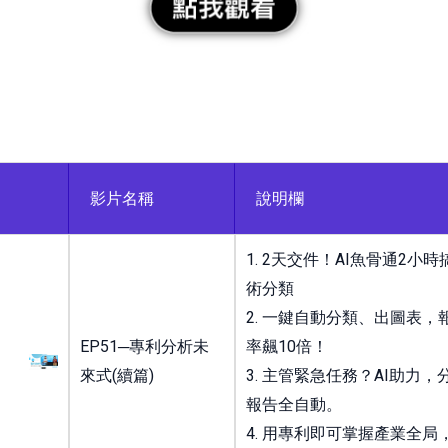
novue.ltd/wp-content/uploads/2026
1.jpg
影片名稱
說明欄
1. 2天交件！AI魚骨通2小
術分類
2. 一鍵自動分類、出圖表，
EP51─專利分析未
率飆10倍！
來式(續篇)
3. 主管緊急任務？AI助力，
報告全自動。
4. 用專利即可掌握產業全局